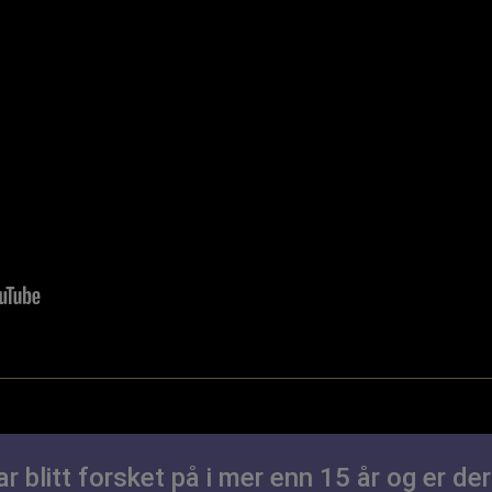
r blitt forsket på i mer enn 15 år og er d