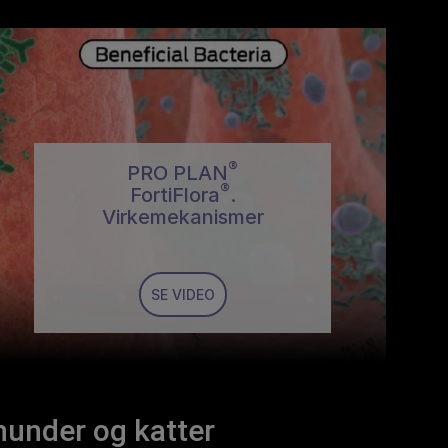
®
PRO PLAN
®
FortiFlora
.
Virkemekanismer
SE VIDEO
hunder og katter