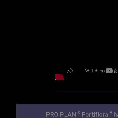
®
®
PRO PLAN
Fortiflora
ha