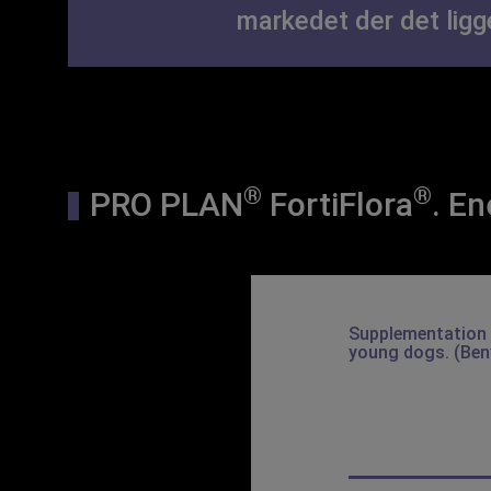
markedet der det ligg
®
®
PRO PLAN
FortiFlora
. En
 shelter dogs with
Supplementation 
young dogs.
(Ben