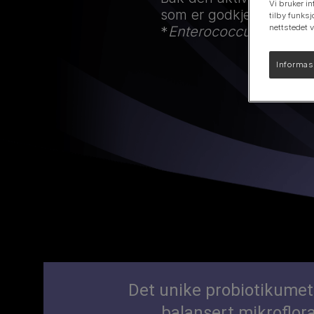
Vi bruker in
som er godkjent for hun
tilby funksj
Se vårt produktutvalg for hunder
nettstedet 
*
Enterococcus faeciu
Informas
Det unike probiotikume
balansert mikroflora