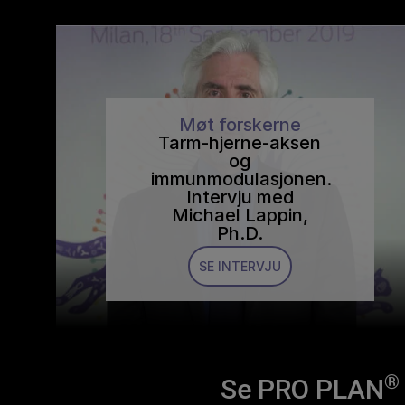
Møt forskerne
Tarm-hjerne-aksen
og
immunmodulasjonen.
Intervju med
Michael Lappin,
Ph.D.
SE INTERVJU
®
Se PRO PLAN