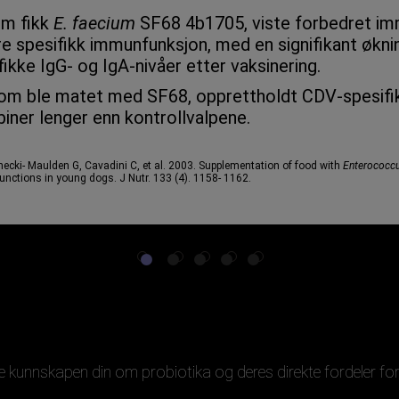
m fikk
E. faecium
SF68 4b1705, viste forbedret i
e spesifikk immunfunksjon, med en signifikant økni
fikke IgG- og IgA-nivåer etter vaksinering.
om ble matet med SF68, opprettholdt CDV-spesifi
iner lenger enn kontrollvalpene.
cki- Maulden G, Cavadini C, et al. 2003. Supplementation of food with
Enterococcu
nctions in young dogs. J Nutr. 133 (4). 1158- 1162.
e kunnskapen din om probiotika og deres direkte fordeler for