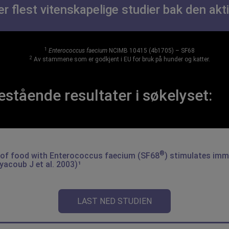
er flest vitenskapelige studier bak den a
1
Enterococcus faecium
NCIMB 10415 (4b1705) – SF68
2
Av stammene som er godkjent i EU for bruk på hunder og katter.
estående resultater i søkelyset:
®
of food with
Enterococcus faecium
(SF68
) stimulates imm
yacoub J et al. 2003)¹
LAST NED STUDIEN