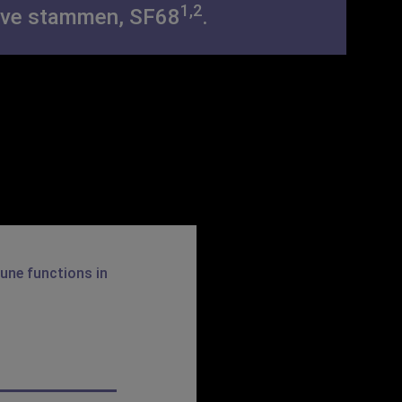
1,2
ktive stammen, SF68
.
une functions in
Effect of supplem
(Veir JK, et al. 2007